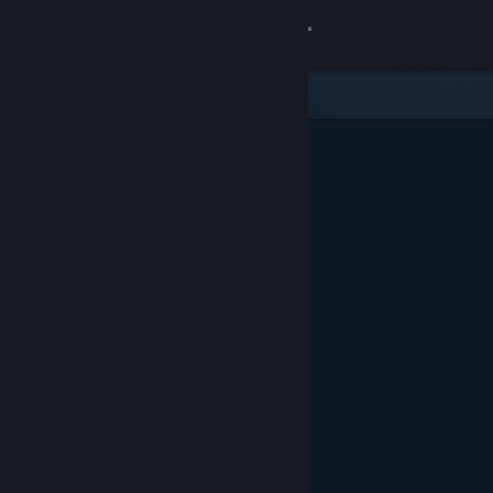
Вписване
Магазин
Общност
Относно
Поддръжка
Смяна на езика
Сдобийте се с мобилното Steam приложение
Преглед на сайта за настолни компютри