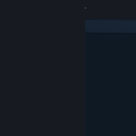
Login
Toko
Komunitas
Tentang
Bantuan
Ubah bahasa
Dapatkan Aplikasi Seluler Steam
Lihat situs web desktop