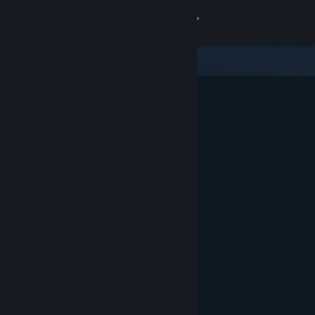
Anmelden
Shop
Community
Info
Support
Sprache ändern
Steam-Mobile-App herunterladen
Desktopversion anzeigen