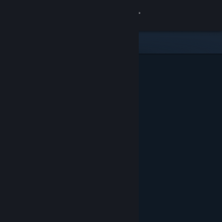
Đăng nhập
Cửa hàng
Cộng đồng
Thông tin
Hỗ trợ
Thay đổi ngôn ngữ
Cài ứng dụng Steam di động
Xem web cho desktop