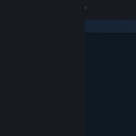
Iniciar sesión
Tienda
Comunidad
Acerca de
Soporte
Cambiar idioma
Descargar Steam Mobile
Ver versión clásica