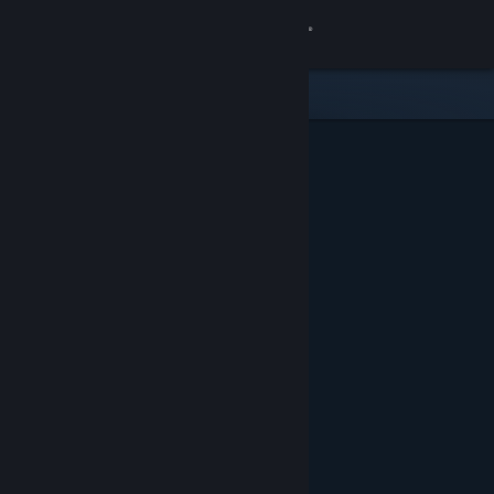
Iniciar sesión
Tienda
Comunidad
Acerca de
Soporte
Cambiar idioma
Descargar Steam Mobile
Ver versión clásica