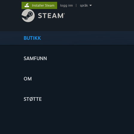
Installer Steam
logg inn
|
språk
BUTIKK
SAMFUNN
OM
STØTTE