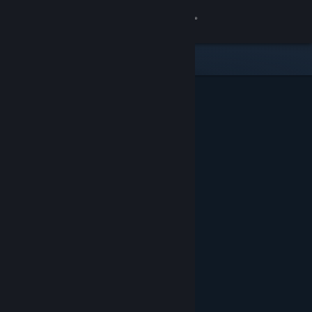
로그인
상점
커뮤니티
정보
지원
언어 변경
Steam 모바일 앱 다운로드
PC 웹사이트 보기