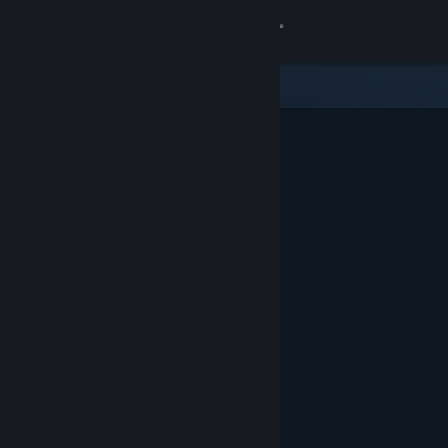
Login
Toko
Komunitas
Tentang
Bantuan
Ubah bahasa
Dapatkan Aplikasi Seluler Steam
Lihat situs web desktop