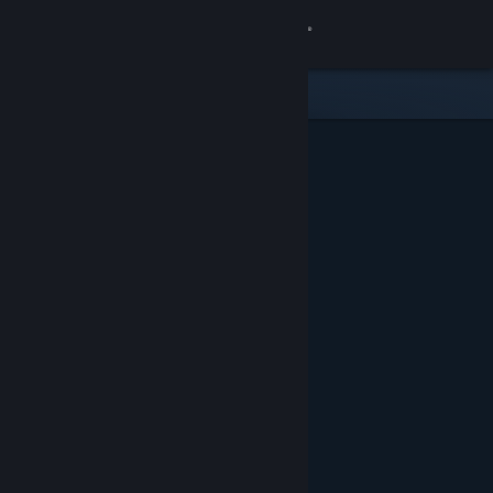
Log på
Butik
Fællesskab
Om
Support
Skift sprog
Hent Steam-mobilappen
Vis desktop-webside