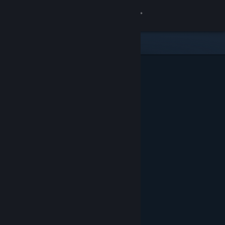
Kirjaudu sisään
Kauppa
Yhteisö
Tietoa
Tuki
Vaihda kieli
Hanki Steam-mobiilisovellus
Näytä työpöytäsivusto