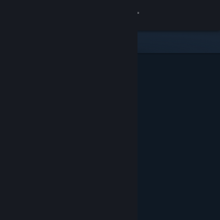
Iniciar sessão
Loja
Comunidade
Sobre
Suporte
Alterar idioma
Baixe o aplicativo móvel do Steam
Ver versão para computadores