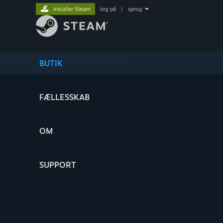
Installer Steam
log på
|
sprog
BUTIK
FÆLLESSKAB
OM
SUPPORT