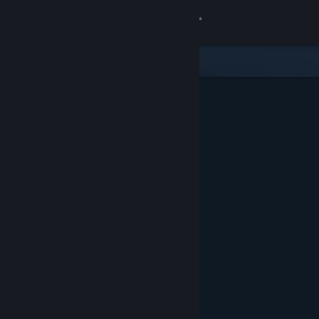
Iniciar sesión
Tienda
Comunidad
Acerca de
Soporte
Cambiar idioma
Descargar Steam Mobile
Ver versión clásica