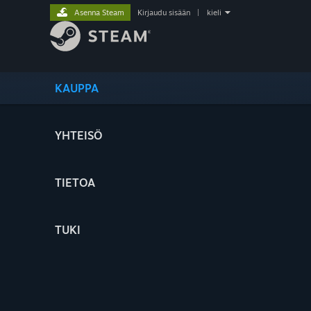
Asenna Steam
Kirjaudu sisään
|
kieli
KAUPPA
YHTEISÖ
TIETOA
TUKI