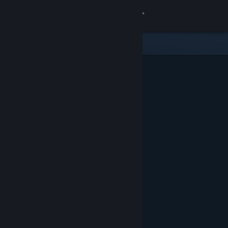
Přihlásit se
Obchod
Komunita
Informace
Podpora
Změnit jazyk
Mobilní aplikace služby Steam
Desktopová verze stránky