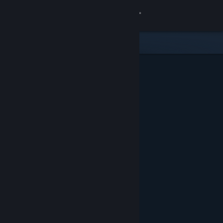
เข้าสู่ระบบ
ร้านค้า
ชุมชน
เกี่ยวกับ
ฝ่ายสนับสนุน
เปลี่ยนภาษา
รับแอป Steam แบบพกพา
ชมเว็บไซต์สำหรับเดสก์ท็อป