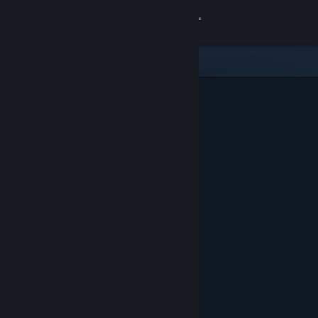
登入
商店
社群
關於
客服
變更語言
取得 Steam 行動應用程式
檢視電腦版網頁