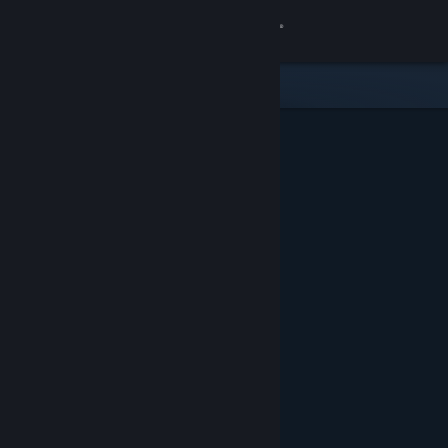
Войти
Магазин
Сообщество
Информация
Поддержка
Изменить язык
Скачать мобильное приложение Steam
Полная версия