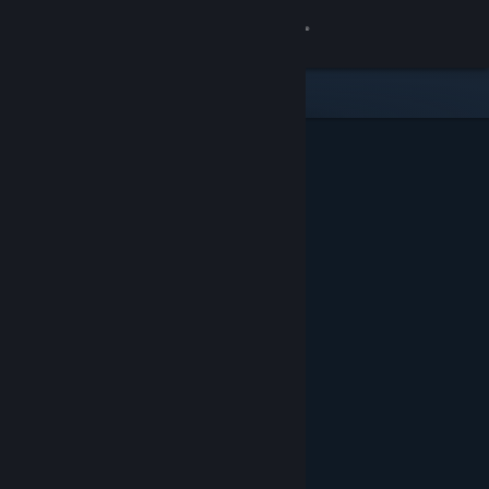
Sign in
Gedung
Komuniti
Tentang
Sokongan
Ubah bahasa
Dapatkan Steam Mobile App
Lihat laman web desktop