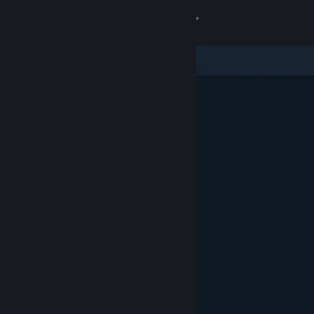
Inloggen
Winkel
Community
Over
Ondersteuning
Taal wijzigen
Download de mobiele Steam-app
Desktopwebsite weergeven