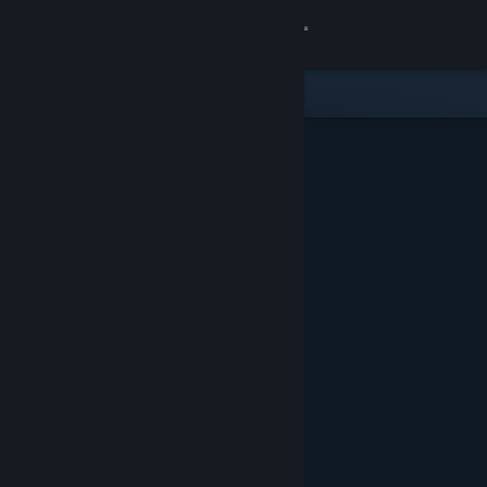
Увійти
Крамниця
Спільнота
Інформація
Підтримка
Змінити мову
Завантажити мобільний застосунок Steam
Переглянути повну версію