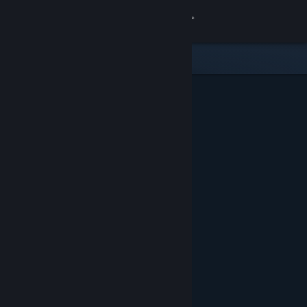
Inloggen
Winkel
Community
Over
Ondersteuning
Taal wijzigen
Download de mobiele Steam-app
Desktopwebsite weergeven