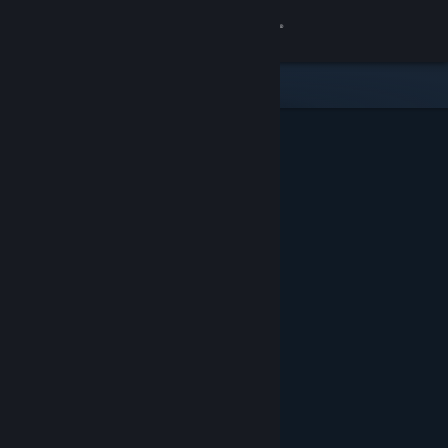
Σύνδεση
Κατάστημα
Κοινότητα
Σχετικά
Υποστήριξη
Αλλαγή γλώσσας
Αποκτήστε την εφαρμογή Steam για κινητές συσκευές
Προβολή ιστοσελίδας για υπολογιστές