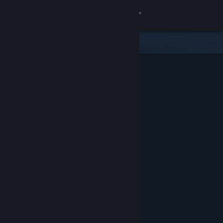
Přihlásit se
Obchod
Komunita
Informace
Podpora
Změnit jazyk
Mobilní aplikace služby Steam
Desktopová verze stránky