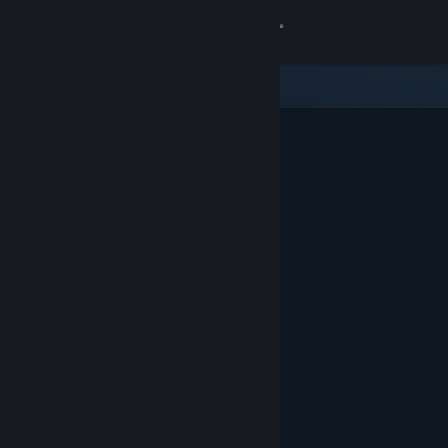
Σύνδεση
Κατάστημα
Κοινότητα
Σχετικά
Υποστήριξη
Αλλαγή γλώσσας
Αποκτήστε την εφαρμογή Steam για κινητές συσκευές
Προβολή ιστοσελίδας για υπολογιστές