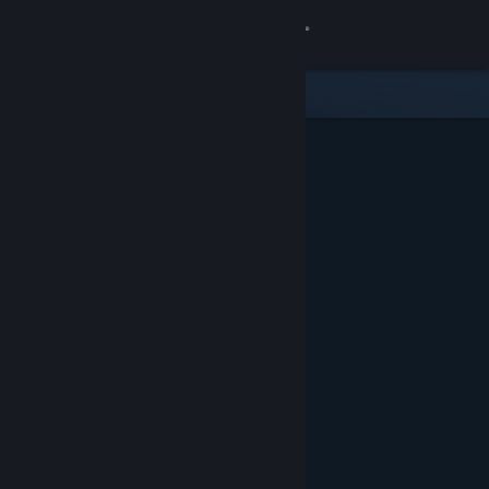
Anmelden
Shop
Community
Info
Support
Sprache ändern
Steam-Mobile-App herunterladen
Desktopversion anzeigen