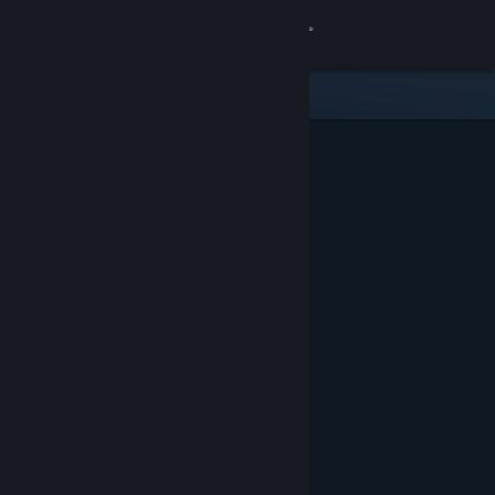
Войти
Магазин
Сообщество
Информация
Поддержка
Изменить язык
Скачать мобильное приложение Steam
Полная версия