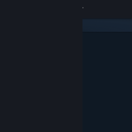
Logg inn
Butikk
Samfunn
Om
Kundestøtte
Bytt språk
Skaff deg Steam-appen på mobil
Vis skrivebordsversjon