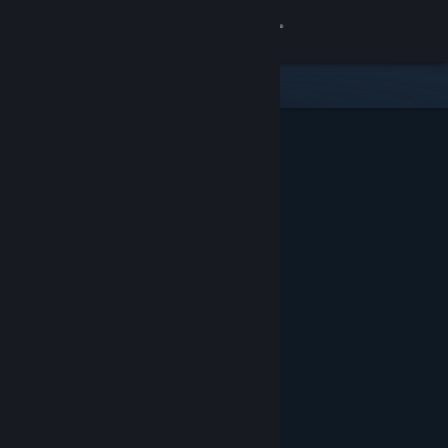
Iniciar sesión
Tienda
Comunidad
Acerca de
Soporte
Cambiar idioma
Obtener la aplicación de Steam Mobile
Ver versión clásica