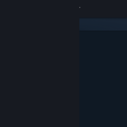
Accedi
Negozio
Comunità
Informazioni
Assistenza
Cambia la lingua
Ottieni l'app mobile di Steam
Visualizza il sito web per desktop