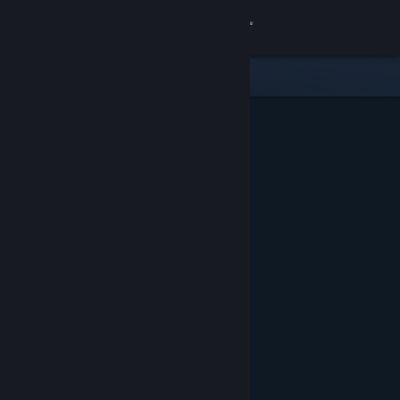
Giriş yap
Mağaza
Topluluk
Hakkında
Destek
Dili değiştir
Steam mobil uygulamasını yükle
Masaüstü internet sitesini görüntüle