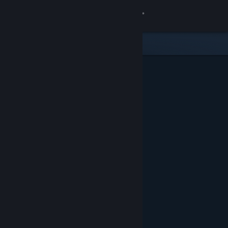
登入
商店
社群
關於
客服
變更語言
取得 Steam 行動應用程式
檢視電腦版網頁