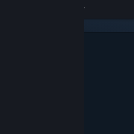
Accedi
Negozio
Comunità
Informazioni
Assistenza
Cambia la lingua
Ottieni l'app mobile di Steam
Visualizza il sito web per desktop