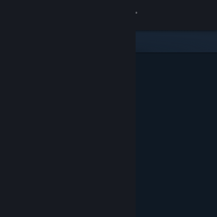
Вписване
Магазин
Общност
Относно
Поддръжка
Смяна на езика
Сдобийте се с мобилното Steam приложение
Преглед на сайта за настолни компютри