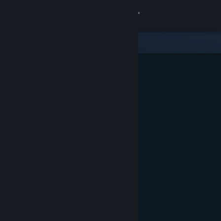
Đăng nhập
Cửa hàng
Cộng đồng
Thông tin
Hỗ trợ
Thay đổi ngôn ngữ
Cài ứng dụng Steam di động
Xem web cho desktop