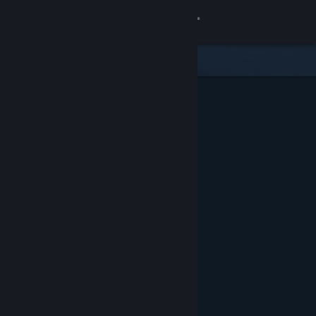
Accedi
Negozio
Comunità
Informazioni
Assistenza
Cambia la lingua
Ottieni l'app mobile di Steam
Visualizza il sito web per desktop