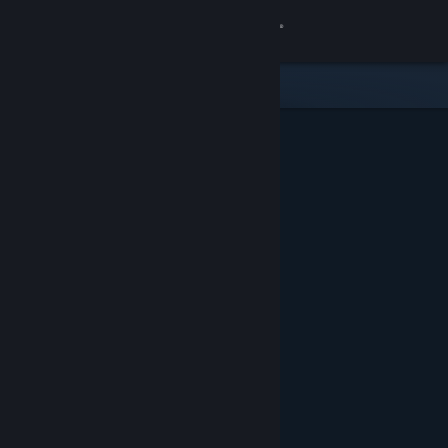
Iniciar sessão
Loja
Comunidade
Sobre
Suporte
Alterar idioma
Baixe o aplicativo móvel do Steam
Ver versão para computadores