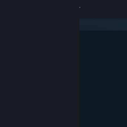
Conectează-te
Magazin
Comunitate
Despre
Asistență
Schimbă limba
Obține aplicația Steam pentru dispozitive mobile
Vezi site în versiunea pentru desktop