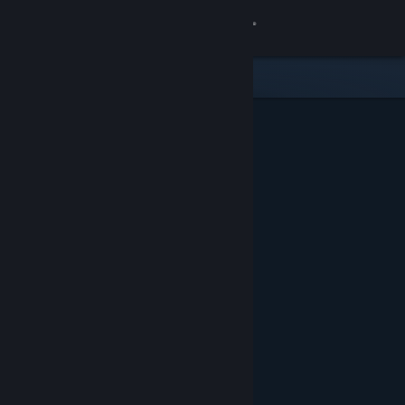
Iniciar sessão
Loja
Comunidade
Sobre
Suporte
Alterar idioma
Baixe o aplicativo móvel do Steam
Ver versão para computadores