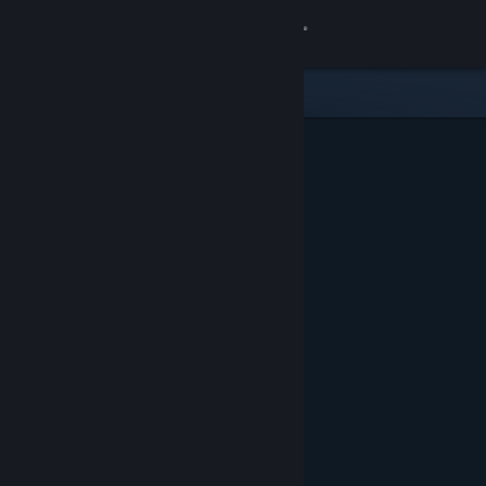
Sign in
Gedung
Komuniti
Tentang
Sokongan
Ubah bahasa
Dapatkan Steam Mobile App
Lihat laman web desktop