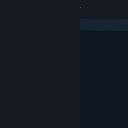
Iniciar sesión
Tienda
Comunidad
Acerca de
Soporte
Cambiar idioma
Obtener la aplicación de Steam Mobile
Ver versión clásica