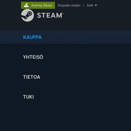
Asenna Steam
Kirjaudu sisään
|
kieli
KAUPPA
YHTEISÖ
TIETOA
TUKI