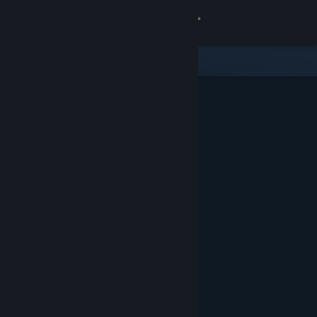
Войти
Магазин
Сообщество
Информация
Поддержка
Изменить язык
Скачать мобильное приложение Steam
Полная версия