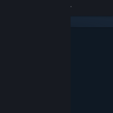
Anmelden
Shop
Community
Info
Support
Sprache ändern
Steam-Mobile-App herunterladen
Desktopversion anzeigen