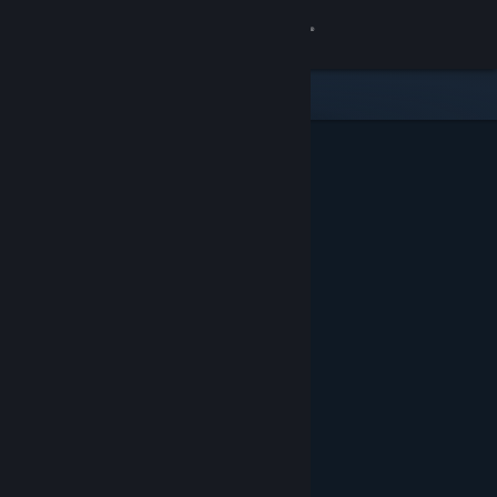
Se connecter
Magasin
Communauté
À propos
Support
Changer la langue
Télécharger l'application mobile Steam
Voir version ordi. du site