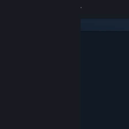
Iniciar sessão
Loja
Comunidade
Sobre
Suporte
Alterar idioma
Baixe o aplicativo móvel do Steam
Ver versão para computadores