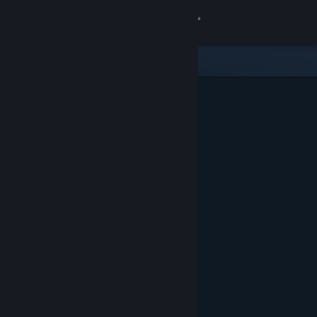
Đăng nhập
Cửa hàng
Cộng đồng
Thông tin
Hỗ trợ
Thay đổi ngôn ngữ
Cài ứng dụng Steam di động
Xem web cho desktop