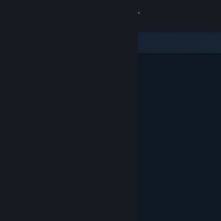
登入
商店
社群
關於
客服
變更語言
取得 Steam 行動應用程式
檢視電腦版網頁