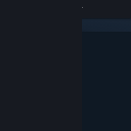
Inloggen
Winkel
Community
Over
Ondersteuning
Taal wijzigen
Download de mobiele Steam-app
Desktopwebsite weergeven